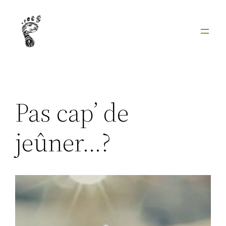
Aller
au
contenu
Pas cap’ de
jeûner…?