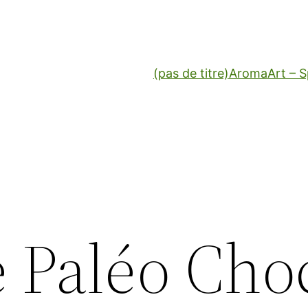
(pas de titre)
Aroma
Art – 
 Paléo Cho