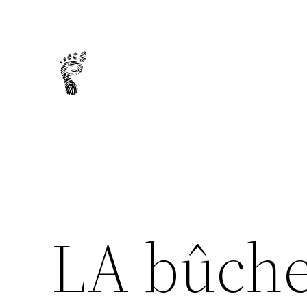
Aller
au
contenu
LA bûche