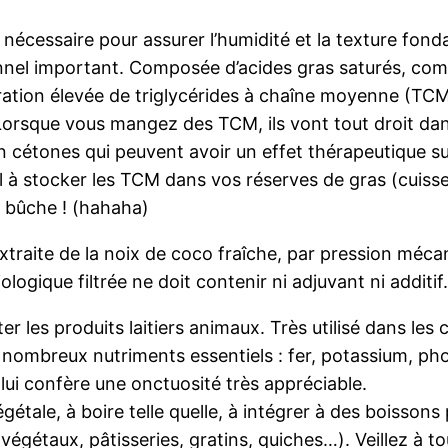
 nécessaire pour assurer l’humidité et la texture fon
ionnel important. Composée d’acides gras saturés, comm
ration élevée de triglycérides à chaîne moyenne (TCM
orsque vous mangez des TCM, ils vont tout droit dans
n cétones qui peuvent avoir un effet thérapeutique su
 à stocker les TCM dans vos réserves de gras (cuisses
 bûche ! (hahaha)
traite de la noix de coco fraîche, par pression mécani
logique filtrée ne doit contenir ni adjuvant ni additif
ter les produits laitiers animaux. Très utilisé dans les
e nombreux nutriments essentiels : fer, potassium, p
 lui confère une onctuosité très appréciable.
égétale, à boire telle quelle, à intégrer à des boisso
végétaux, pâtisseries, gratins, quiches…). Veillez à to