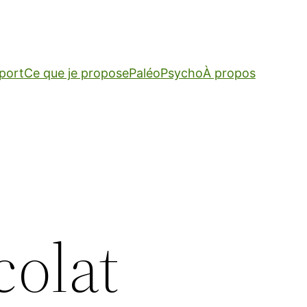
Sport
Ce que je propose
Paléo
Psycho
À propos
colat