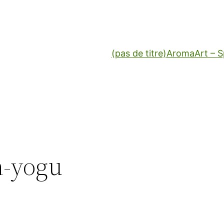
(pas de titre)
Aroma
Art – 
n-yogu